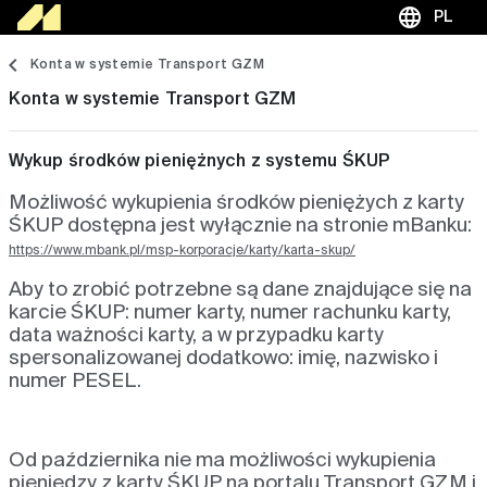
language
PL
Konta w systemie Transport GZM
Konta w systemie Transport GZM
Wykup środków pieniężnych z systemu ŚKUP
Możliwość wykupienia środków pieniężych z karty
ŚKUP dostępna jest wyłącznie na stronie mBanku:
https://www.mbank.pl/msp-korporacje/karty/karta-skup/
Aby to zrobić potrzebne są dane znajdujące się na
karcie ŚKUP: numer karty, numer rachunku karty,
data ważności karty, a w przypadku karty
spersonalizowanej dodatkowo: imię, nazwisko i
numer PESEL.
Od października nie ma możliwości wykupienia
pieniędzy z karty ŚKUP na portalu Transport GZM i